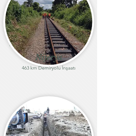
Nijerya
463 km Demiryolu İnşaatı