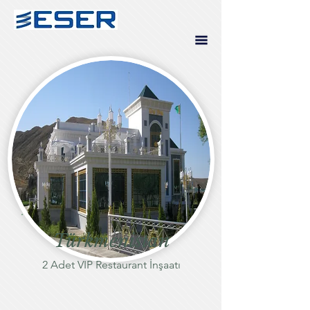
Türkmenistan
2 Adet VIP Restaurant İnşaatı