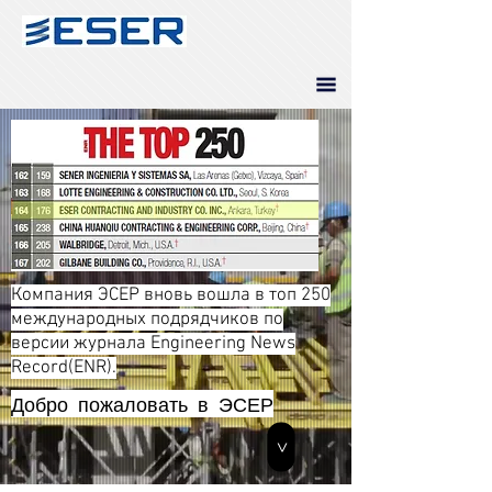
Компания ЭСЕР вновь вошла в топ 250
международных подрядчиков по
версии журнала Engineering News
Record(ENR).
Добро пожаловать в ЭСЕР
>