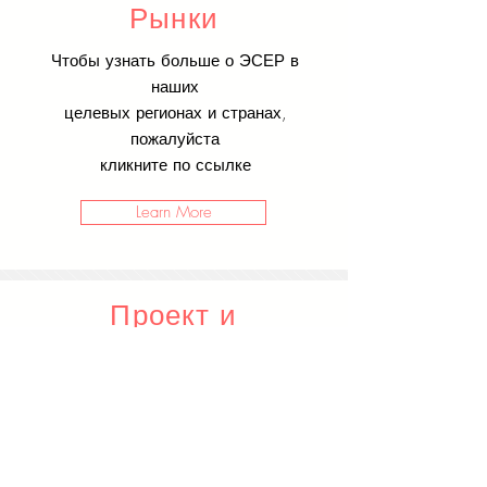
Рынки
Чтобы узнать больше о ЭСЕР в
наших
целевых регионах и странах,
пожалуйста
кликните по ссылке
Learn More
Проект и
Инжиниринг
Компания ЭСЕР является
одной из
ведущих инжиниринговых и
консультативных компаний