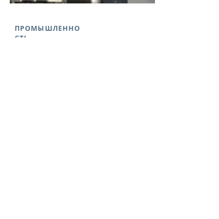
ПРОМЫШЛЕННО
СТЬ
Промышленные заводы
Депо
Ангары
Нефтехимические заводы
Средства телекоммуникаций