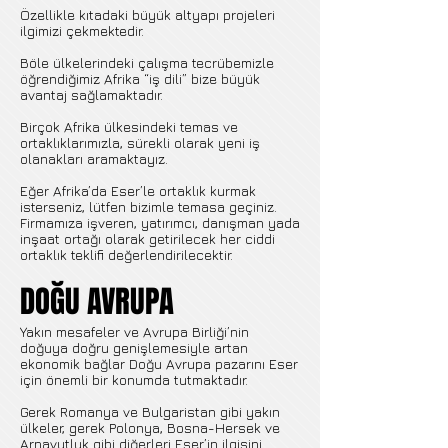
Özellikle kıtadaki büyük altyapı projeleri
ilgimizi çekmektedir.
Böle ülkelerindeki çalışma tecrübemizle
öğrendiğimiz Afrika “iş dili” bize büyük
avantaj sağlamaktadır.
Birçok Afrika ülkesindeki temas ve
ortaklıklarımızla, sürekli olarak yeni iş
olanakları aramaktayız.
Eğer Afrika’da Eser’le ortaklık kurmak
isterseniz, lütfen bizimle temasa geçiniz.
Firmamıza işveren, yatırımcı, danışman yada
inşaat ortağı olarak getirilecek her ciddi
ortaklık teklifi değerlendirilecektir.
DOĞU AVRUPA
Yakın mesafeler ve Avrupa Birliği’nin
doğuya doğru genişlemesiyle artan
ekonomik bağlar Doğu Avrupa pazarını Eser
için önemli bir konumda tutmaktadır.
Gerek Romanya ve Bulgaristan gibi yakın
ülkeler, gerek Polonya, Bosna-Hersek ve
Arnavutluk gibi diğerleri Eser’in ilgisini