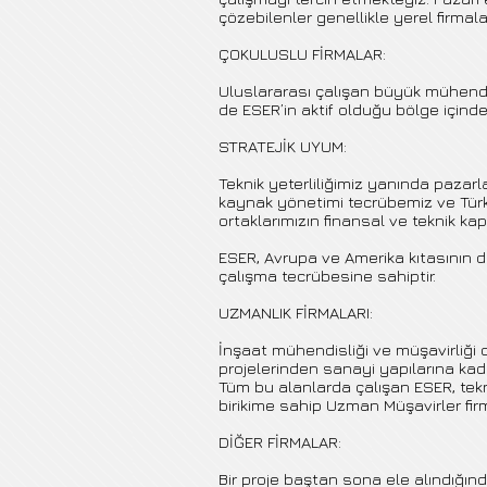
çözebilenler genellikle yerel firmalar
ÇOKULUSLU FİRMALAR:
Uluslararası çalışan büyük mühendis
de ESER’in aktif olduğu bölge içinde b
STRATEJİK UYUM:
Teknik yeterliliğimiz yanında pazar
kaynak yönetimi tecrübemiz ve Türkiye
ortaklarımızın finansal ve teknik ka
ESER, Avrupa ve Amerika kıtasının d
çalışma tecrübesine sahiptir.
UZMANLIK FİRMALARI:
İnşaat mühendisliği ve müşavirliği o
projelerinden sanayi yapılarına kad
Tüm bu alanlarda çalışan ESER, tekn
birikime sahip Uzman Müşavirler fi
DİĞER FİRMALAR:
Bir proje baştan sona ele alındığında,