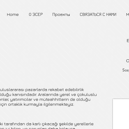
Home
О ЭСЕР
Проекты
СВЯЗАТЬСЯ С НАМИ
M
E
O
Sos
e uluslararası pazarlarda rekabet edebilirlik
duğu kanısındadır. Aralarında yerel ve çokuluslu
enler, yatırımcılar ve müteahhitlerin de olduğu
 için ortaklık kurmayla ilgilenmekteyiz.
i tarafından da karlı çıkacağı şekilde yerellerle
en iyi bilen, ve sorunları daha kolayca