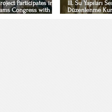
roject Participates in
III. Su Yapıları
ams Congress with a
Düzenlenme Kur
Eser Proje