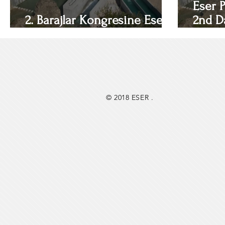
Eser P
2. Barajlar Kongresine Eser
2nd D
Proje’den Bildiri ile Katılım
Paper
© 2018 ESER .