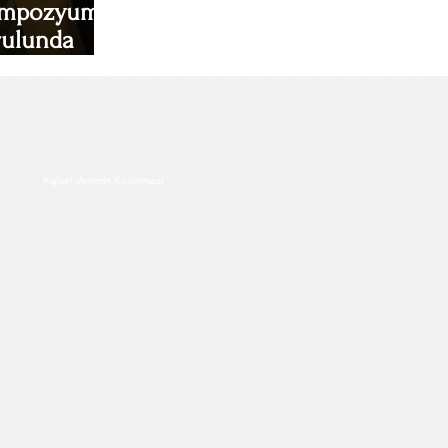
 Sempozyumu
ulunda
Kişisel Verilerin Korunması