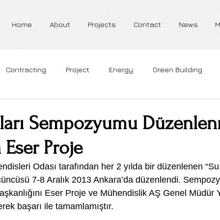
Home
About
Projects
Contact
News
M
Contracting
Project
Energy
Green Building
apıları Sempozyumu Düzenle
 Eser Proje
sleri Odası tarafından her 2 yılda bir düzenlenen “Su 
ncüsü 7-8 Aralık 2013 Ankara’da düzenlendi. Sempoz
şkanlığını Eser Proje ve Mühendislik AŞ Genel Müdür Y
rek başarı ile tamamlamıştır.