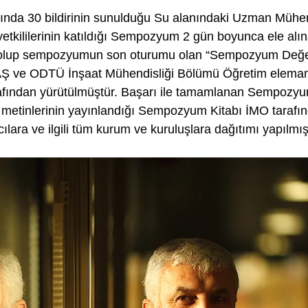
ında 30 bildirinin sunulduğu Su alanındaki Uzman Mühen
etkililerinin katıldığı Sempozyum 2 gün boyunca ele alın
ış olup sempozyumun son oturumu olan “Sempozyum Değe
Ş ve ODTÜ İnşaat Mühendisliği Bölümü Öğretim elemanı
fından yürütülmüştür. Başarı ile tamamlanan Sempozy
iri metinlerinin yayınlandığı Sempozyum Kitabı İMO tarafı
ılara ve ilgili tüm kurum ve kuruluşlara dağıtımı yapılmışt