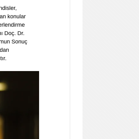
disler, 
an konular 
rlendirme 
 Doç. Dr. 
umun Sonuç 
ndan 
ır.