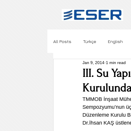
All Posts
Türkçe
English
Jan 9, 2014
1 min read
III. Su Y
Kurulunda
TMMOB İnşaat Mühendi
Sempozyumu’nun üçü
Düzenleme Kurulu Ba
Dr.İhsan KAŞ üstlene