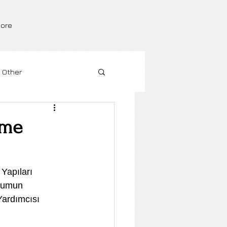
ore
Other
nme
Yapıları 
yumun 
ardımcısı 