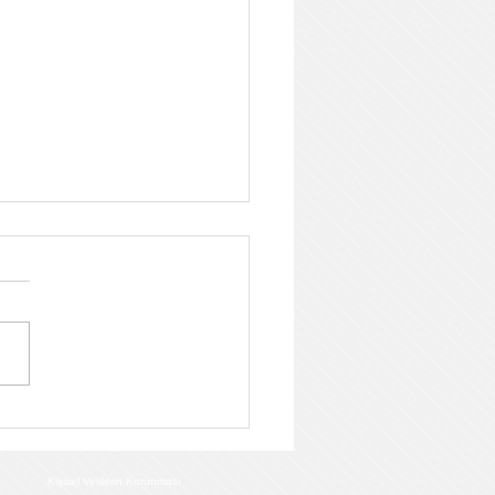
enistan’da 3 Şeritli Yol
ğe Açıldı
Kişisel Verilerin Korunması