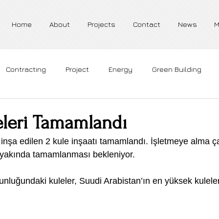
Home
About
Projects
Contact
News
M
Contracting
Project
Energy
Green Building
eleri Tamamlandı
inşa edilen 2 kule inşaatı tamamlandı. İşletmeye alma ça
 yakında tamamlanması bekleniyor.
nluğundaki kuleler, Suudi Arabistan’ın en yüksek kuleler