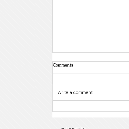
Comments
Write a comment...
Port Harcourt – Enugu Demiryolu
Açıldı