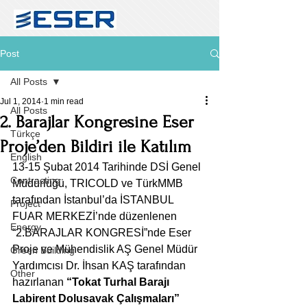
Post
All Posts
Jul 1, 2014
1 min read
All Posts
2. Barajlar Kongresine Eser
Türkçe
Proje’den Bildiri ile Katılım
English
13-15 Şubat 2014 Tarihinde DSİ Genel 
Contracting
Müdürlüğü, TRICOLD ve TürkMMB 
tarafından İstanbul’da İSTANBUL 
Project
FUAR MERKEZİ’nde düzenlenen 
Energy
“2.BARAJLAR KONGRESİ”nde Eser 
Proje ve Mühendislik AŞ Genel Müdür 
Green Building
Yardımcısı Dr. İhsan KAŞ tarafından 
Other
hazırlanan 
“Tokat Turhal Barajı 
Labirent Dolusavak Çalışmaları”